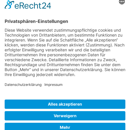
Rettichfestradrennen 2016_16
Bild-Informationen
Aktuelle Seite:
Home
Bildergalerie
Rettichfestradrennen 2022
Copyright © RV 1897 Schifferstadt |
Impressum
|
Datenschutz
|
Haftungsausschluss
|
PDF-Satzung
|
Login
Realisiert durch
www.geh-online.eu