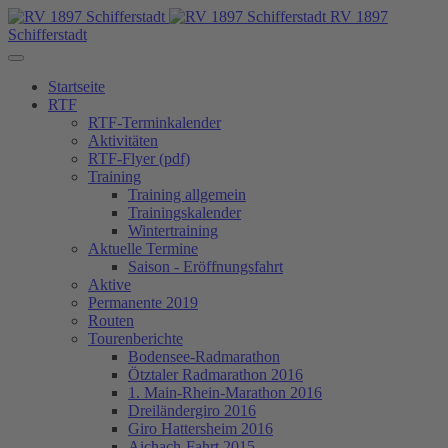
RV 1897
Schifferstadt
Startseite
RTF
RTF-Terminkalender
Aktivitäten
RTF-Flyer (pdf)
Training
Training allgemein
Trainingskalender
Wintertraining
Aktuelle Termine
Saison - Eröffnungsfahrt
Aktive
Permanente 2019
Routen
Tourenberichte
Bodensee-Radmarathon
Ötztaler Radmarathon 2016
1. Main-Rhein-Marathon 2016
Dreiländergiro 2016
Giro Hattersheim 2016
Aichach-Fahrt 2015