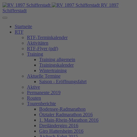
RV 1897
Schifferstadt
Startseite
RTF
RTF-Terminkalender
Aktivitäten
RTF-Flyer (pdf)
Training
Training allgemein
Trainingskalender
Wintertraining
Aktuelle Termine
Saison - Eröffnungsfahrt
Aktive
Permanente 2019
Routen
Tourenberichte
Bodensee-Radmarathon
Ötztaler Radmarathon 2016
1. Main-Rhein-Marathon 2016
Dreiländergiro 2016
Giro Hattersheim 2016
Aichach-Fahrt 2015