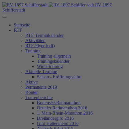
RV 1897
Schifferstadt
Startseite
RTF
RTF-Terminkalender
Aktivitäten
RTF-Flyer (pdf)
Training
Training allgemein
Trainingskalender
Wintertraining
Aktuelle Termine
Saison - Eröffnungsfahrt
Aktive
Permanente 2019
Routen
Tourenberichte
Bodensee-Radmarathon
Ötztaler Radmarathon 2016
1. Main-Rhein-Marathon 2016
Dreiländergiro 2016
Giro Hattersheim 2016
Aichach-Fahrt 2015