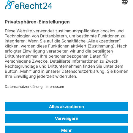
Weihnachtsfeier 2015_1
Bild-Informationen
Aktuelle Seite:
Home
Bildergalerie
Weihnachtsfeier 2015
Copyright © RV 1897 Schifferstadt |
Impressum
|
Datenschutz
|
Haftungsausschluss
|
PDF-Satzung
|
Login
Realisiert durch
www.geh-online.eu