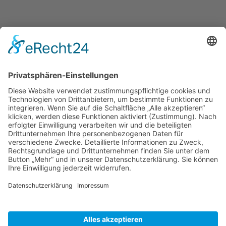
Spinningraum
+
Spinningraum
+
Aktuelle Seite:
Home
RTF
Training
Wintertraining