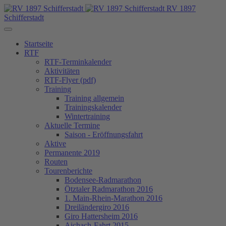
RV 1897
Schifferstadt
Startseite
RTF
RTF-Terminkalender
Aktivitäten
RTF-Flyer (pdf)
Training
Training allgemein
Trainingskalender
Wintertraining
Aktuelle Termine
Saison - Eröffnungsfahrt
Aktive
Permanente 2019
Routen
Tourenberichte
Bodensee-Radmarathon
Ötztaler Radmarathon 2016
1. Main-Rhein-Marathon 2016
Dreiländergiro 2016
Giro Hattersheim 2016
Aichach-Fahrt 2015