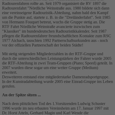
Radtourenfahren rollte an. Seit 1979 organisiert die RV 1897 die
Radtourenfahrt "Nördliche Weinstraße aus. 1980 bildete sich dann
eine vereinseigene Radtouristik-Abteilung, nahm bald den Kampf
um die Punkte auf, startete z. B. in die "Dreiländerfahrt". Seit 1985
von Hermann Fouquet betreut, wuchs die Gruppe stetig an. Die
RTF Fahrt Nördliche Weinstraße avancierte inzwischen zum
"Klassiker" im bundesdeutschen Radtouristikkalender. Seit 1987
pflegen die Radtourenfahrer freundschaftlichen Kontakte zum RSC
1977 Aichach, tauschten 1992 Partnerschaftsurkunden aus - noch
vor der offiziellen Partnerschaft der beiden Städte!
Mit stetig steigenden Mitgliederzahlen in der RTF-Gruppe und
durch die unterschiedlichen Leistungstärken der Fahrer wurde 2005
die RTF-Abteilung in zwei Team-Gruppen (Piano; Speed) geteilt. In
2007 wurden diese sogar um eine weiter Gruppe (Medium)
erweitert.
Desweiteren entstand eine mitgliederstarke Damenradsportgruppe.
In der Kunstradabteilung wurde 2005 eine Einrad-Gruppe ins Leben
gerufen.
An der Spitze sitzen ...
Nach dem plötzlichen Tod des 1.Vorsitzenden Ludwig Schuster
1996 wurde im neu erbauten Vereinsheim am 17. Januar 1997 mit
Dr. Horst Atteln, Gerhard Magin und Karl Wende die