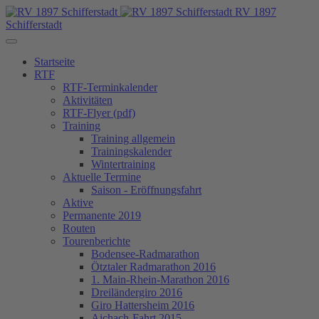
RV 1897
Schifferstadt
Startseite
RTF
RTF-Terminkalender
Aktivitäten
RTF-Flyer (pdf)
Training
Training allgemein
Trainingskalender
Wintertraining
Aktuelle Termine
Saison - Eröffnungsfahrt
Aktive
Permanente 2019
Routen
Tourenberichte
Bodensee-Radmarathon
Ötztaler Radmarathon 2016
1. Main-Rhein-Marathon 2016
Dreiländergiro 2016
Giro Hattersheim 2016
Aichach-Fahrt 2015