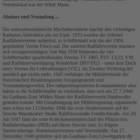
Vereinslokal war der Wilde Mann.
Absturz und Neuanfang ...
Die nationalsozialistische Machtübernahme machte den vielseitigen
Radsport-Aktivitäten jäh ein Ende. 1933 wurden die Arbeiter
Radfahrervereine aufgelöst, in Schifferstadt war das der 1904
gegründete Verein Frisch auf. Die anderen Radfahrvereine mussten
sich zwangsvereinigen: Seit Mai 1939 firmierten die vier
Schifferstadter sporttreibenden Vereine TV 1885, FSV 13/23, VfK
und Radfahrervereinigung Wanderlust 1897/1921 - unter dem Dach
eines Vereins für Leibesübungen (VfL). Im Zweiten Weltkrieg lief
sportlich gar nichts mehr. 1945 verhängte die Militärbehörde der
französischen Besatzungszone Ausgangssperre und
Versammlungsverbot. Der radsportbegeisterten Kommandantur aber
haben es die Schifferstadter zu verdanken, dass sich am 27.7.1946
im Gasthaus Zum Wilden Mann der Radfahrerverein Staubwolke
gründen konnte. Mit Genehmigung der Militärregierung organisierte
man schon am 13.Oktober 1946 das erste Straßenrennen auf der
Strecke Mannheimer Straße Raiffeisenstraße Friedhofstraße. Am 20.
Juli 1947 fand die erste Kriteriumsmeisterschaft des Pfälzischen
Radfahrerbundes (PRB) auf dieser Strecke statt. Es folgten
Sportwerbetage, Hometrainerrennen und Vereinsbälle. Am 17.
Dezember 1949 gründete sich im Gasthaus Zum Löwengarten die