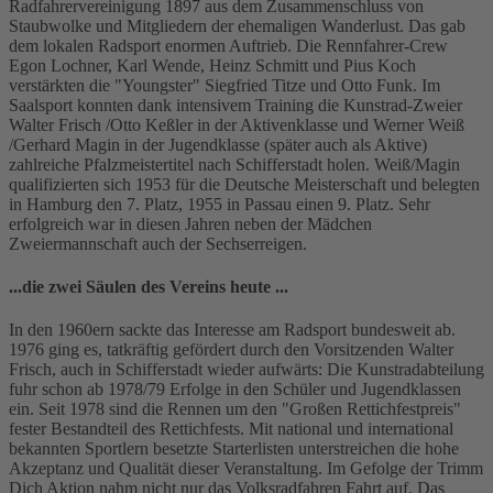
Radfahrervereinigung 1897 aus dem Zusammenschluss von
Staubwolke und Mitgliedern der ehemaligen Wanderlust. Das gab
dem lokalen Radsport enormen Auftrieb. Die Rennfahrer-Crew
Egon Lochner, Karl Wende, Heinz Schmitt und Pius Koch
verstärkten die "Youngster" Siegfried Titze und Otto Funk. Im
Saalsport konnten dank intensivem Training die Kunstrad-Zweier
Walter Frisch /Otto Keßler in der Aktivenklasse und Werner Weiß
/Gerhard Magin in der Jugendklasse (später auch als Aktive)
zahlreiche Pfalzmeistertitel nach Schifferstadt holen. Weiß/Magin
qualifizierten sich 1953 für die Deutsche Meisterschaft und belegten
in Hamburg den 7. Platz, 1955 in Passau einen 9. Platz. Sehr
erfolgreich war in diesen Jahren neben der Mädchen
Zweiermannschaft auch der Sechserreigen.
...die zwei Säulen des Vereins heute ...
In den 1960ern sackte das Interesse am Radsport bundesweit ab.
1976 ging es, tatkräftig gefördert durch den Vorsitzenden Walter
Frisch, auch in Schifferstadt wieder aufwärts: Die Kunstradabteilung
fuhr schon ab 1978/79 Erfolge in den Schüler und Jugendklassen
ein. Seit 1978 sind die Rennen um den "Großen Rettichfestpreis"
fester Bestandteil des Rettichfests. Mit national und international
bekannten Sportlern besetzte Starterlisten unterstreichen die hohe
Akzeptanz und Qualität dieser Veranstaltung. Im Gefolge der Trimm
Dich Aktion nahm nicht nur das Volksradfahren Fahrt auf. Das