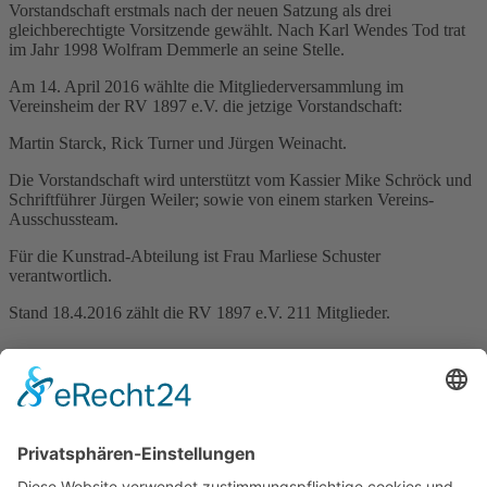
Vorstandschaft erstmals nach der neuen Satzung als drei
gleichberechtigte Vorsitzende gewählt. Nach Karl Wendes Tod trat
im Jahr 1998 Wolfram Demmerle an seine Stelle.
Am 14. April 2016 wählte die Mitgliederversammlung im
Vereinsheim der RV 1897 e.V. die jetzige Vorstandschaft:
Martin Starck, Rick Turner und Jürgen Weinacht.
Die Vorstandschaft wird unterstützt vom Kassier Mike Schröck und
Schriftführer Jürgen Weiler; sowie von einem starken Vereins-
Ausschussteam.
Für die Kunstrad-Abteilung ist Frau Marliese Schuster
verantwortlich.
Stand 18.4.2016 zählt die RV 1897 e.V. 211 Mitglieder.
--------------------------------------------------------------------------------------
--------------------------------------------------------------------------------------
------------------
Stand 29.06.2025
Vorstand Norbert Hartmann