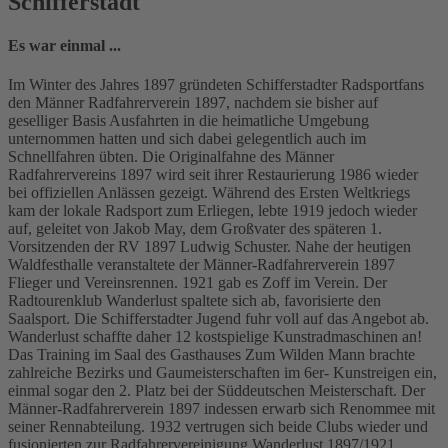
Schifferstadt
Es war einmal ...
Im Winter des Jahres 1897 gründeten Schifferstadter Radsportfans
den Männer Radfahrerverein 1897, nachdem sie bisher auf
geselliger Basis Ausfahrten in die heimatliche Umgebung
unternommen hatten und sich dabei gelegentlich auch im
Schnellfahren übten. Die Originalfahne des Männer
Radfahrervereins 1897 wird seit ihrer Restaurierung 1986 wieder
bei offiziellen Anlässen gezeigt. Während des Ersten Weltkriegs
kam der lokale Radsport zum Erliegen, lebte 1919 jedoch wieder
auf, geleitet von Jakob May, dem Großvater des späteren 1.
Vorsitzenden der RV 1897 Ludwig Schuster. Nahe der heutigen
Waldfesthalle veranstaltete der Männer-Radfahrerverein 1897
Flieger und Vereinsrennen. 1921 gab es Zoff im Verein. Der
Radtourenklub Wanderlust spaltete sich ab, favorisierte den
Saalsport. Die Schifferstadter Jugend fuhr voll auf das Angebot ab.
Wanderlust schaffte daher 12 kostspielige Kunstradmaschinen an!
Das Training im Saal des Gasthauses Zum Wilden Mann brachte
zahlreiche Bezirks und Gaumeisterschaften im 6er- Kunstreigen ein,
einmal sogar den 2. Platz bei der Süddeutschen Meisterschaft. Der
Männer-Radfahrerverein 1897 indessen erwarb sich Renommee mit
seiner Rennabteilung. 1932 vertrugen sich beide Clubs wieder und
fusionierten zur Radfahrervereinigung Wanderlust 1897/1921.