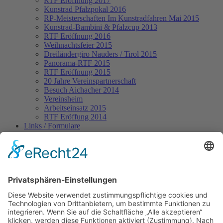
RTF Eröffnung 2017
Kunstrad Pfalzpokal 2016
RP-Meisterschaften
Im Kunstradfahren Mai 2015
Kunstrad-Bambini & Pfalzcup 2013
RTF Eröffnung 2016
Weihnachtsfeier 2015
Dreiländergiro Nauders / Tirol 2015
Panorama-RTF 2015
RTF Eröffnung 2015
20 Jahre Vereinspartnerschaft
Besuch Aichacher 2014
Vereinsheim
Arbeitseinsatz 2015
RTF Eröffung 2014
Links / Formulare
Presseecho
Internationaler Pfälzer Cup 13.3.2016 in Böhl-Iggelheim
Rheinland-Pfalz-Meisterschaften / Kunstradfahren /
Schifferstadt 10.5.2015
RTF-Eröffnungsfahrt 2015
Pfalzmeisterschaften / Kunstradfahren / Speyer 8.2.2015