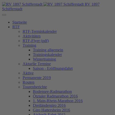
RV 1897
Schifferstadt
Startseite
RTF
RTF-Terminkalender
Aktivitäten
RTF-Flyer (pdf)
Training
Training allgemein
Trainingskalender
Wintertraining
Aktuelle Termine
Saison - Eröffnungsfahrt
Aktive
Permanente 2019
Routen
Tourenberichte
Bodensee-Radmarathon
Ötztaler Radmarathon 2016
1. Main-Rhein-Marathon 2016
Dreiländergiro 2016
Giro Hattersheim 2016
Aichach-Fahrt 2015