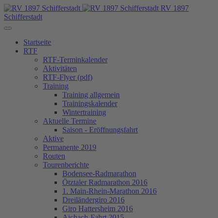
RV 1897
Schifferstadt
Startseite
RTF
RTF-Terminkalender
Aktivitäten
RTF-Flyer (pdf)
Training
Training allgemein
Trainingskalender
Wintertraining
Aktuelle Termine
Saison - Eröffnungsfahrt
Aktive
Permanente 2019
Routen
Tourenberichte
Bodensee-Radmarathon
Ötztaler Radmarathon 2016
1. Main-Rhein-Marathon 2016
Dreiländergiro 2016
Giro Hattersheim 2016
Aichach-Fahrt 2015