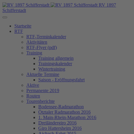
RV 1897
Schifferstadt
Startseite
RTF
RTF-Terminkalender
Aktivitäten
RTF-Flyer (pdf)
Training
Training allgemein
Trainingskalender
Wintertraining
Aktuelle Termine
Saison - Eröffnungsfahrt
Aktive
Permanente 2019
Routen
Tourenberichte
Bodensee-Radmarathon
Ötztaler Radmarathon 2016
1. Main-Rhein-Marathon 2016
Dreiländergiro 2016
Giro Hattersheim 2016
Aichach-Fahrt 2015