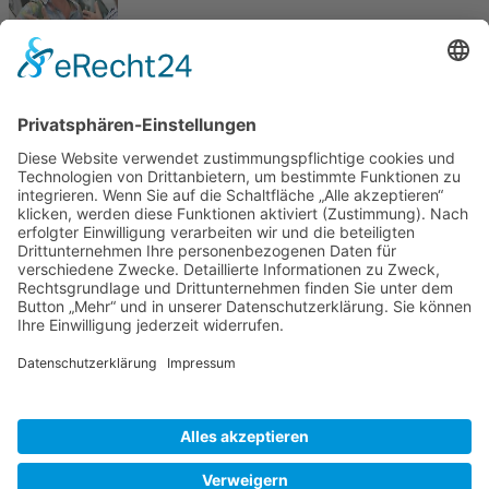
Start
Zurück
1
2
Weiter
Ende
Aktuelle Seite:
Home
Bildergalerie
Besuch Aichacher 2014
Copyright © RV 1897 Schifferstadt |
Impressum
|
Datenschutz
|