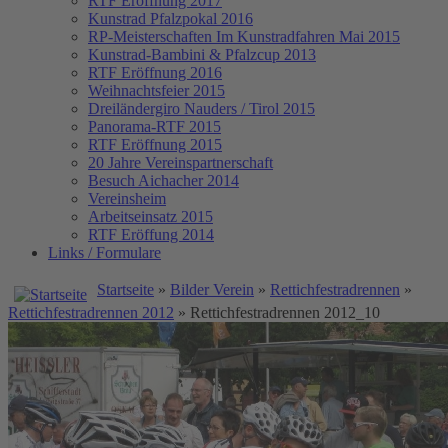
RTF Eröffnung 2017
Kunstrad Pfalzpokal 2016
RP-Meisterschaften
Im Kunstradfahren Mai 2015
Kunstrad-Bambini & Pfalzcup 2013
RTF Eröffnung 2016
Weihnachtsfeier 2015
Dreiländergiro Nauders / Tirol 2015
Panorama-RTF 2015
RTF Eröffnung 2015
20 Jahre Vereinspartnerschaft
Besuch Aichacher 2014
Vereinsheim
Arbeitseinsatz 2015
RTF Eröffung 2014
Links / Formulare
Startseite
»
Bilder Verein
»
Rettichfestradrennen
»
Rettichfestradrennen 2012
» Rettichfestradrennen 2012_10