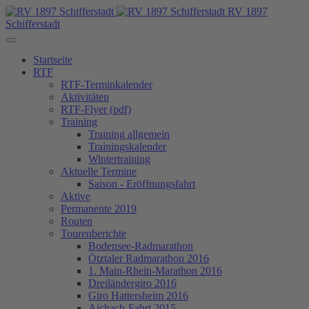
RV 1897
Schifferstadt
Startseite
RTF
RTF-Terminkalender
Aktivitäten
RTF-Flyer (pdf)
Training
Training allgemein
Trainingskalender
Wintertraining
Aktuelle Termine
Saison - Eröffnungsfahrt
Aktive
Permanente 2019
Routen
Tourenberichte
Bodensee-Radmarathon
Ötztaler Radmarathon 2016
1. Main-Rhein-Marathon 2016
Dreiländergiro 2016
Giro Hattersheim 2016
Aichach-Fahrt 2015