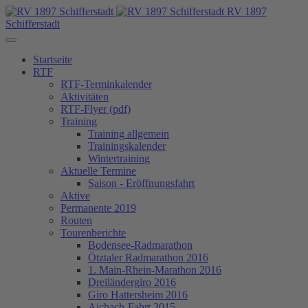
RV 1897
Schifferstadt
Startseite
RTF
RTF-Terminkalender
Aktivitäten
RTF-Flyer (pdf)
Training
Training allgemein
Trainingskalender
Wintertraining
Aktuelle Termine
Saison - Eröffnungsfahrt
Aktive
Permanente 2019
Routen
Tourenberichte
Bodensee-Radmarathon
Ötztaler Radmarathon 2016
1. Main-Rhein-Marathon 2016
Dreiländergiro 2016
Giro Hattersheim 2016
Aichach-Fahrt 2015