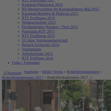
RTF Eröffnung 2017
Kunstrad Pfalzpokal 2016
RP-Meisterschaften
Im Kunstradfahren Mai 2015
Kunstrad-Bambini & Pfalzcup 2013
RTF Eröffnung 2016
Weihnachtsfeier 2015
Dreiländergiro Nauders / Tirol 2015
Panorama-RTF 2015
RTF Eröffnung 2015
20 Jahre Vereinspartnerschaft
Besuch Aichacher 2014
Vereinsheim
Arbeitseinsatz 2015
RTF Eröffung 2014
Links / Formulare
Startseite
»
Bilder Verein
»
Rettichfestradrennen
»
Rettichfestradrennen 2017
» Rettichfestradrennen 2017_1