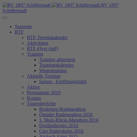
RV 1897
Schifferstadt
Startseite
RTF
RTF-Terminkalender
Aktivitäten
RTF-Flyer (pdf)
Training
Training allgemein
Trainingskalender
Wintertraining
Aktuelle Termine
Saison - Eröffnungsfahrt
Aktive
Permanente 2019
Routen
Tourenberichte
Bodensee-Radmarathon
Ötztaler Radmarathon 2016
1. Main-Rhein-Marathon 2016
Dreiländergiro 2016
Giro Hattersheim 2016
Aichach-Fahrt 2015