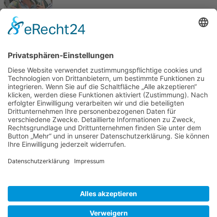
Start
Zurück
1
2
Weiter
Ende
Aktuelle Seite:
Home
Bildergalerie
Panorama-RTF 2017
Copyright © RV 1897 Schifferstadt |
Impressum
|
Datenschutz
|