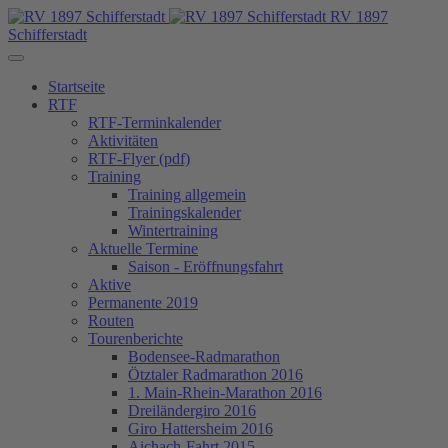
RV 1897
Schifferstadt
Startseite
RTF
RTF-Terminkalender
Aktivitäten
RTF-Flyer (pdf)
Training
Training allgemein
Trainingskalender
Wintertraining
Aktuelle Termine
Saison - Eröffnungsfahrt
Aktive
Permanente 2019
Routen
Tourenberichte
Bodensee-Radmarathon
Ötztaler Radmarathon 2016
1. Main-Rhein-Marathon 2016
Dreiländergiro 2016
Giro Hattersheim 2016
Aichach-Fahrt 2015